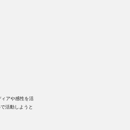
イディアや感性を活
いで活動しようと
。