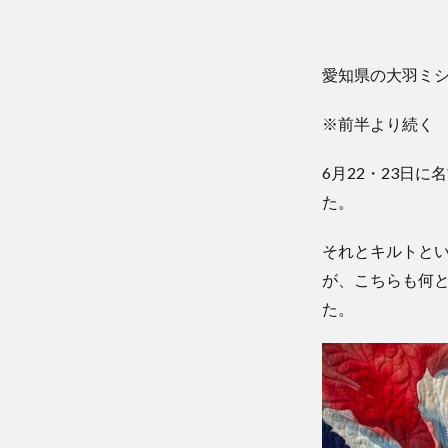
愛知県の大羽ミ
※前半より続く
6月22・23日
た。
それとキルトと
が、こちらも何
た。