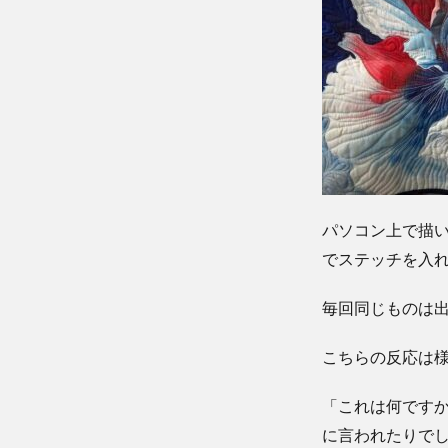
パソコン上で描
でステッチを入
毎回同じものは
こちらの反応は
「これは何です
に言われたりで