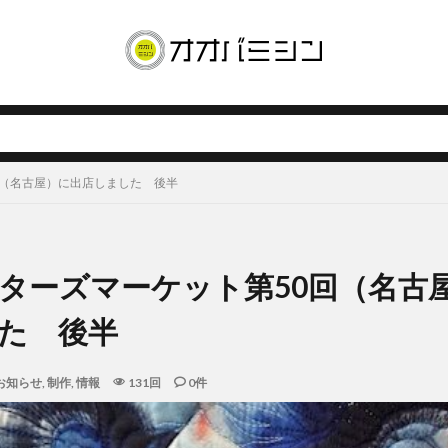
回（名古屋）に出店しました 後半
ターズマーケット第50回（名古
た 後半
お知らせ
,
制作
,
情報
131回
0件