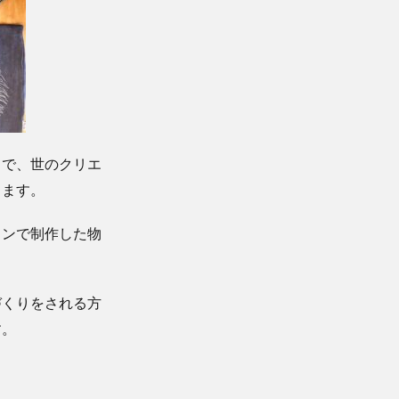
とで、世のクリエ
します。
インで制作した物
づくりをされる方
す。